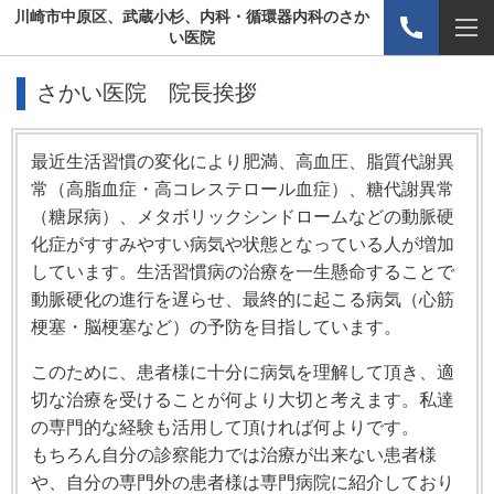
川崎市中原区、武蔵小杉、内科・循環器内科のさか
い医院
さかい医院 院長挨拶
最近生活習慣の変化により肥満、高血圧、脂質代謝異
常（高脂血症・高コレステロール血症）、糖代謝異常
（糖尿病）、メタボリックシンドロームなどの動脈硬
化症がすすみやすい病気や状態となっている人が増加
しています。生活習慣病の治療を一生懸命することで
動脈硬化の進行を遅らせ、最終的に起こる病気（心筋
梗塞・脳梗塞など）の予防を目指しています。
このために、患者様に十分に病気を理解して頂き、適
切な治療を受けることが何より大切と考えます。私達
の専門的な経験も活用して頂ければ何よりです。
もちろん自分の診察能力では治療が出来ない患者様
や、自分の専門外の患者様は専門病院に紹介しており