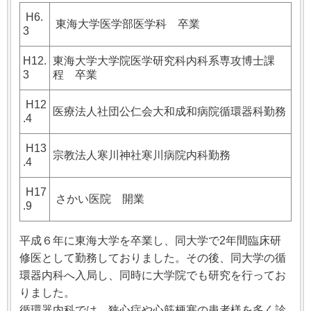
H6.
東海大学医学部医学科 卒業
3
H12.
東海大学大学院医学研究科内科系専攻博士課
3
程 卒業
H12
医療法人社団公仁会大和成和病院循環器科勤務
.4
H13
宗教法人寒川神社寒川病院内科勤務
.4
H17
さかい医院 開業
.9
平成６年に東海大学を卒業し、同大学で2年間臨床研
修医として勤務しておりました。その後、同大学の循
環器内科へ入局し、同時に大学院でも研究を行ってお
りました。
循環器内科では、狭心症や心筋梗塞の患者様を多く診