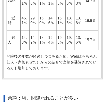
Web
34.7％
1％
6％
1％
1％
5％
6％
3％
近
46.
29.
16.
14.
15.
13.
13.
18.8％
所
1％
0％
0％
6％
1％
6％
6％
知
14.
14.
18.
19.
19.
19.
13.
15.7％
人
3％
9％
1％
4％
3％
6％
6％
開院後の年数が経過しつつあるため、Webはもちろん
知人（家族も含む）からの紹介で当院を受診されてい
る方も増加しております。
余談：堺、間違われることが多い