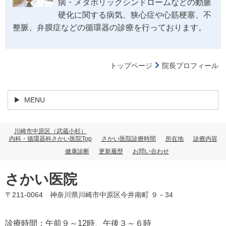
病・メタボリックシンドロームなどの動脈
硬化に関する病気、狭心症や心筋梗塞、不
整脈、弁膜症などの循環器の診療を行っております。
トップページ
院長プロフィール
MENU
川崎市中原区（武蔵小杉）
内科・循環器科さかい医院Top
さかい医院診療時間
所在地
診療内容
健康診断
更新履歴
お問い合わせ
さかい医院
〒211-0064 神奈川県川崎市中原区今井南町 ９－34
診療時間：午前９～12時、午後３～６時