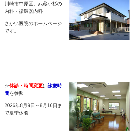
川崎市中原区、武蔵小杉の
内科・循環器内科
さかい医院のホームページ
です。
☆
休診・時間変更
は
診療時
間
を参照
2026年8月9日～8月16日ま
で夏季休暇