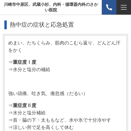
川崎市中原区、武蔵小杉、内科・循環器内科のさか
い医院
熱中症の症状と応急処置
めまい、たちくらみ、筋肉のこむら返り、どんどん汗
をかく
⇒
重症度Ⅰ度
⇒水分と塩分の補給
強い頭痛、吐き気、倦怠感（だるい）
⇒
重症度Ⅱ度
⇒水分と塩分補給
⇒首・脇の下・太ももなど、水や氷で十分冷やす
⇒涼しい所で足を高くして休む