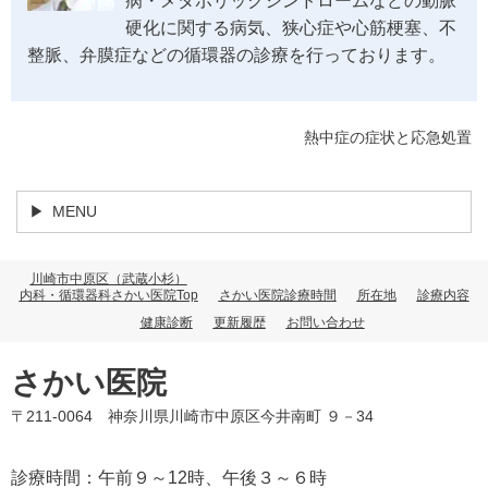
病・メタボリックシンドロームなどの動脈
硬化に関する病気、狭心症や心筋梗塞、不
整脈、弁膜症などの循環器の診療を行っております。
熱中症の症状と応急処置
MENU
川崎市中原区（武蔵小杉）
内科・循環器科さかい医院Top
さかい医院診療時間
所在地
診療内容
健康診断
更新履歴
お問い合わせ
さかい医院
〒211-0064 神奈川県川崎市中原区今井南町 ９－34
診療時間：午前９～12時、午後３～６時