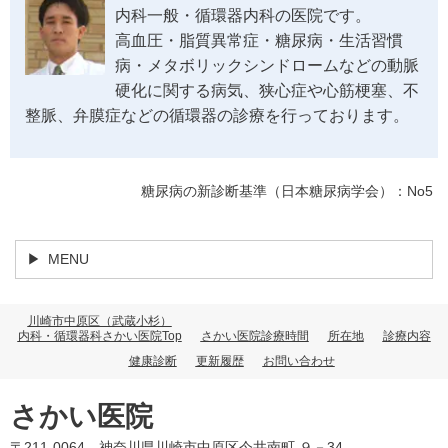
内科一般・循環器内科の医院です。
高血圧・脂質異常症・糖尿病・生活習慣
病・メタボリックシンドロームなどの動脈
硬化に関する病気、狭心症や心筋梗塞、不
整脈、弁膜症などの循環器の診療を行っております。
糖尿病の新診断基準（日本糖尿病学会）：No5
MENU
川崎市中原区（武蔵小杉）
内科・循環器科さかい医院Top
さかい医院診療時間
所在地
診療内容
健康診断
更新履歴
お問い合わせ
さかい医院
〒211-0064 神奈川県川崎市中原区今井南町 ９－34