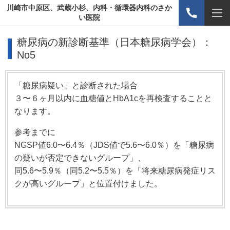
川崎市中原区、武蔵小杉、内科・循環器内科のさか
い医院
糖尿病の新診断基準（日本糖尿病学会）：
No5
「糖尿病疑い」と診断された場合
３〜６ヶ月以内に血糖値とHbA1cを再検査することと
なります。
参考までに
NGSP値6.0〜6.4％（JDS値で5.6〜6.0％）を「糖尿病
の疑いが否定できないグループ」、
同5.6〜5.9％（同5.2〜5.5％）を「将来糖尿病発症リス
クが高いグループ」と位置付けました。