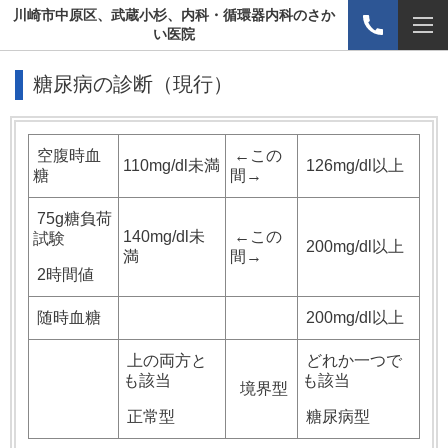
川崎市中原区、武蔵小杉、内科・循環器内科のさか
い医院
糖尿病の診断（現行）
空腹時血
←この
110mg/dl未満
126mg/dl以上
糖
間→
75g糖負荷
140mg/dl未
←この
試験
200mg/dl以上
満
間→
2時間値
随時血糖
200mg/dl以上
上の両方と
どれか一つで
も該当
も該当
境界型
正常型
糖尿病型