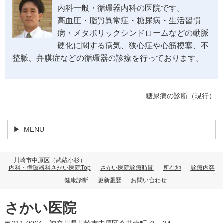
内科一般・循環器内科の医院です。
高血圧・脂質異常症・糖尿病・生活習慣
病・メタボリックシンドロームなどの動脈
硬化に関する病気、狭心症や心筋梗塞、不
整脈、弁膜症などの循環器の診療を行っております。
糖尿病の診断（現行）
MENU
川崎市中原区（武蔵小杉）
内科・循環器科さかい医院Top
さかい医院診療時間
所在地
診療内容
健康診断
更新履歴
お問い合わせ
さかい医院
〒211-0064 神奈川県川崎市中原区今井南町 ９－34