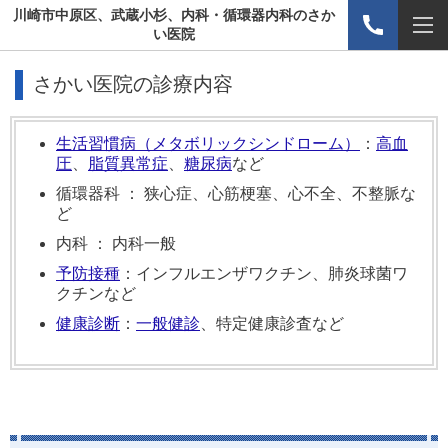
川崎市中原区、武蔵小杉、内科・循環器内科のさか
い医院
さかい医院の診療内容
生活習慣病（メタボリックシンドローム）
：
高血
圧
、
脂質異常症
、
糖尿病
など
循環器科 ： 狭心症、心筋梗塞、心不全、不整脈な
ど
内科 ： 内科一般
予防接種
：インフルエンザワクチン、肺炎球菌ワ
クチンなど
健康診断
：
一般健診
、特定健康診査など